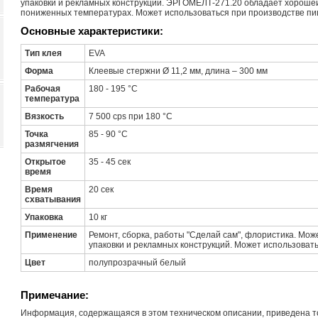
упаковки и рекламных конструкций. ЭРГОМЕЛТ-271.20 обладает хорошей 
пониженных температурах. Может использоваться при производстве пи
Основные характеристики:
Тип клея
EVA
Форма
Клеевые стержни Ø 11,2 мм, длина – 300 мм
Рабочая
180 - 195 °С
температура
Вязкость
7 500 cps при 180 °С
Точка
85 - 90 °С
размягчения
Открытое
35 - 45 сек
время
Время
20 сек
схватывания
Упаковка
10 кг
Применение
Ремонт, сборка, работы "Сделай сам", флористика. Мож
упаковки и рекламных конструкций. Может использоват
Цвет
полупрозрачный белый
Примечание:
Информация, содержащаяся в этом техническом описании, приведена то